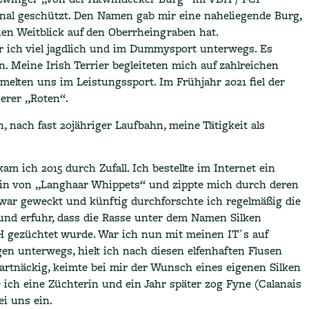
onal geschützt. Den Namen gab mir eine naheliegende Burg,
en Weitblick auf den Oberrheingraben hat.
 ich viel jagdlich und im Dummysport unterwegs. Es
 Meine Irish Terrier begleiteten mich auf zahlreichen
elten uns im Leistungssport. Im Frühjahr 2021 fiel der
erer „Roten“.
, nach fast 20jähriger Laufbahn, meine Tätigkeit als
am ich 2015 durch Zufall. Ich bestellte im Internet ein
rin von „Langhaar Whippets“ und zippte mich durch deren
ar geweckt und künftig durchforschte ich regelmäßig die
und erfuhr, dass die Rasse unter dem Namen Silken
gezüchtet wurde. War ich nun mit meinen IT´s auf
gen unterwegs, hielt ich nach diesen elfenhaften Flusen
artnäckig, keimte bei mir der Wunsch eines eigenen Silken
 ich eine Züchterin und ein Jahr später zog Fyne (Calanais
i uns ein.