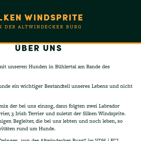
LKEN WINDSPRITE
N DER ALTWINDECKER BURG
ÜBER UNS
mit unseren Hunden in Bühlertal am Rande des
unde ein wichtiger Bestandteil unseres Lebens und nicht
mix der bei uns einzog, dann folgten zwei Labrador
rrier, 3 Irish Terrier und zuletzt der Silken Windsprite.
inigen Begleiter, die bei uns lebten und noch leben, so
ivitäten rund um Hunde.
Zwinger „von der Altwindecker Burg“ im VDH / FCI