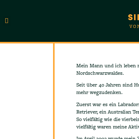
SI
VO
UNSERE HUNDE
Mein Mann und ich leben 
Nordschwarzwaldes.
Seit über 40 Jahren sind H
mehr wegzudenken.
Zuerst war es ein Labrador
Retriever, ein Australian Te
So vielfältig wie die vierbe
vielfältig waren meine Akt
Im April 2002 wurde mein 