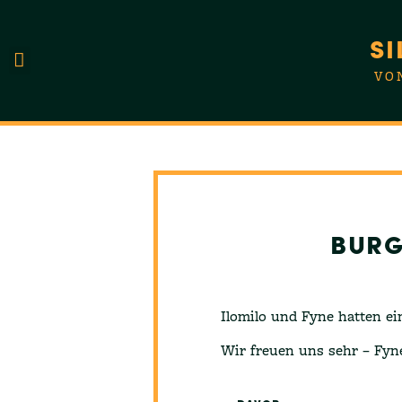
SI
VO
UNSERE HUNDE
BURG
Ilomilo und Fyne hatten ei
Wir freuen uns sehr – Fyne