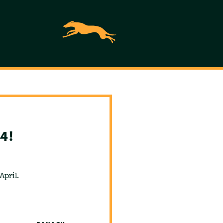
4!
pril.