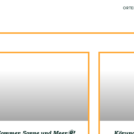
ORTE
Sommer, Sonne und Meer🌞!
Körung 