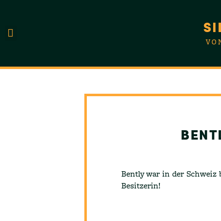
SI
VO
UNSERE HUNDE
BENT
Bently war in der Schweiz b
Besitzerin!