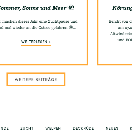
Sommer, Sonne und Meer🌞!
Körung 
r machen dieses Jahr eine Zuchtpause und
Bendit von 
nd mal wieder an die Ostsee gefahren 🤩…
am 07.0
Altwindecke
und BOB
WEITERLESEN »
WEITERE BEITRÄGE
UNDE
ZUCHT
WELPEN
DECKRÜDE
NEUES